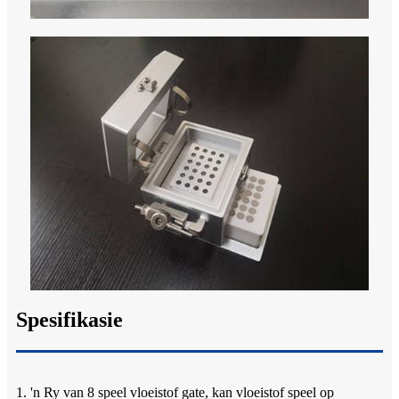
Spesifikasie
1. 'n Ry van 8 speel vloeistof gate, kan vloeistof speel op