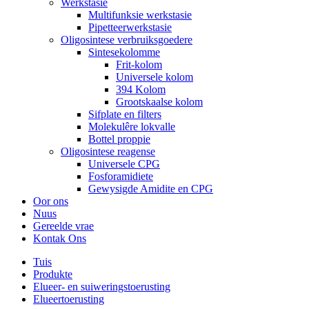
Werkstasie
Multifunksie werkstasie
Pipetteerwerkstasie
Oligosintese verbruiksgoedere
Sintesekolomme
Frit-kolom
Universele kolom
394 Kolom
Grootskaalse kolom
Sifplate en filters
Molekulêre lokvalle
Bottel proppie
Oligosintese reagense
Universele CPG
Fosforamidiete
Gewysigde Amidite en CPG
Oor ons
Nuus
Gereelde vrae
Kontak Ons
Tuis
Produkte
Elueer- en suiweringstoerusting
Elueertoerusting