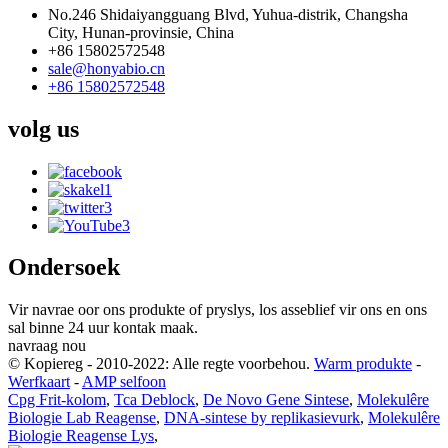
No.246 Shidaiyangguang Blvd, Yuhua-distrik, Changsha
City, Hunan-provinsie, China
+86 15802572548
sale@honyabio.cn
+86 15802572548
volg
us
Ondersoek
Vir navrae oor ons produkte of pryslys, los asseblief vir ons en ons
sal binne 24 uur kontak maak.
navraag nou
© Kopiereg - 2010-2022: Alle regte voorbehou.
Warm produkte
-
Werfkaart
-
AMP selfoon
Cpg Frit-kolom
,
Tca Deblock
,
De Novo Gene Sintese
,
Molekulêre
Biologie Lab Reagense
,
DNA-sintese by replikasievurk
,
Molekulêre
Biologie Reagense Lys
,