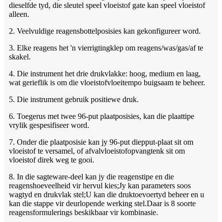
dieselfde tyd, die sleutel speel vloeistof gate kan speel vloeistof
alleen.
2. Veelvuldige reagensbottelposisies kan gekonfigureer word.
3. Elke reagens het 'n vierrigtingklep om reagens/was/gas/af te
skakel.
4. Die instrument het drie drukvlakke: hoog, medium en laag,
wat gerieflik is om die vloeistofvloeitempo buigsaam te beheer.
5. Die instrument gebruik positiewe druk.
6. Toegerus met twee 96-put plaatposisies, kan die plaattipe
vrylik gespesifiseer word.
7. Onder die plaatposisie kan jy 96-put diepput-plaat sit om
vloeistof te versamel, of afvalvloeistofopvangtenk sit om
vloeistof direk weg te gooi.
8. In die sagteware-deel kan jy die reagenstipe en die
reagenshoeveelheid vir hervul kies;Jy kan parameters soos
wagtyd en drukvlak stel;U kan die druktoevoertyd beheer en u
kan die stappe vir deurlopende werking stel.Daar is 8 soorte
reagensformulerings beskikbaar vir kombinasie.