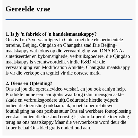
Gereelde vrae
1. Is jy 'n fabriek of 'n handelsmaatskappy?
Ons is Top 3 vervaardigers in China met drie eksperimentele
terreine, Beijing, Qingdao en Changsha stad.Die Beijing-
maatskappy wat fokus op die vervaardiging van DNA RNA-
sintetiseerder en bykomstighede, verbruiksgoedere, die Qingdao-
maatskappy is verantwoordelik vir die R&D vir die
vervaardiging van Modification Amidite, Changsha-maatskappy
is vir die verkope en tegnici vir die oorsese mark.
2. Diens en Opleiding?
Ons sal jou die operasievideo verskaf, en jou ook aanlyn help.
Produkte binne een jaar gratis waarborg (sluit mensgemaakte
skade en verbruiksgoedere uit).Gedurende hierdie tydperk,
indien die toerusting onklaar raak, moet koper relatiewe
foutinligting na ons posbus stuur.Ons sal werkbare foutoplossing
verskaf. Indien die toestand ernstig is, stuur koper die toerusting
terug na ons maatskappy.Maar die vervoerkoste word deur die
koper betaal.Ons bied gratis onderhoud aan.