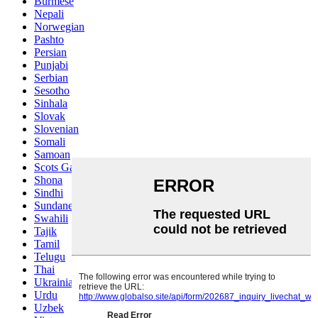
Burmese
Nepali
Norwegian
Pashto
Persian
Punjabi
Serbian
Sesotho
Sinhala
Slovak
Slovenian
Somali
Samoan
Scots Gaelic
Shona
Sindhi
Sundanese
Swahili
Tajik
Tamil
Telugu
Thai
Ukrainian
Urdu
Uzbek