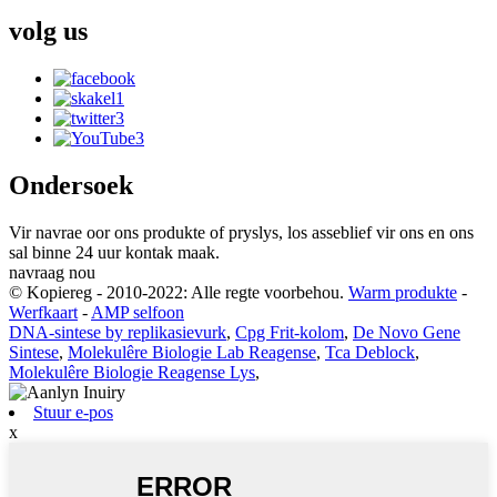
volg
us
Ondersoek
Vir navrae oor ons produkte of pryslys, los asseblief vir ons en ons
sal binne 24 uur kontak maak.
navraag nou
© Kopiereg - 2010-2022: Alle regte voorbehou.
Warm produkte
-
Werfkaart
-
AMP selfoon
DNA-sintese by replikasievurk
,
Cpg Frit-kolom
,
De Novo Gene
Sintese
,
Molekulêre Biologie Lab Reagense
,
Tca Deblock
,
Molekulêre Biologie Reagense Lys
,
Stuur e-pos
x