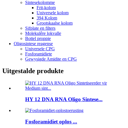
Sintesekolomme
Frit-kolom
Universele kolom
394 Kolom
Grootskaalse kolom
Sifplate en filters
Molekulêre lokvalle
Bottel proppie
Oligosintese reagense
Universele CPG
Fosforamidiete
Gewysigde Amidite en CPG
Uitgestalde produkte
HY 12 DNA RNA Oligo Sintese...
Fosforamidiet oplos ...