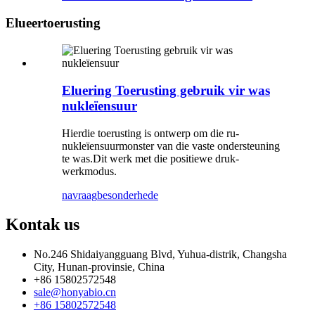
Elueertoerusting
Eluering Toerusting gebruik vir was
nukleïensuur
Hierdie toerusting is ontwerp om die ru-
nukleïensuurmonster van die vaste ondersteuning
te was.Dit werk met die positiewe druk-
werkmodus.
navraag
besonderhede
Kontak
us
No.246 Shidaiyangguang Blvd, Yuhua-distrik, Changsha
City, Hunan-provinsie, China
+86 15802572548
sale@honyabio.cn
+86 15802572548