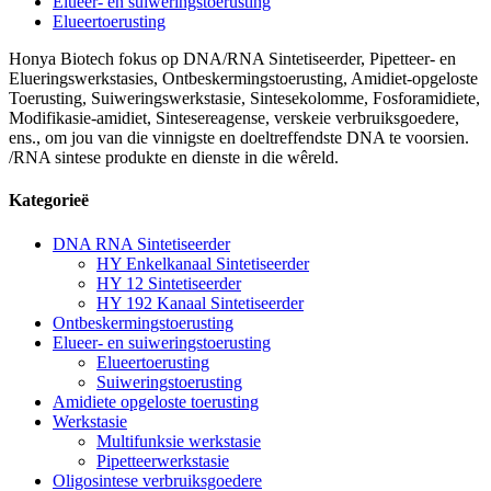
Elueer- en suiweringstoerusting
Elueertoerusting
Honya Biotech fokus op DNA/RNA Sintetiseerder, Pipetteer- en
Elueringswerkstasies, Ontbeskermingstoerusting, Amidiet-opgeloste
Toerusting, Suiweringswerkstasie, Sintesekolomme, Fosforamidiete,
Modifikasie-amidiet, Sintesereagense, verskeie verbruiksgoedere,
ens., om jou van die vinnigste en doeltreffendste DNA te voorsien.
/RNA sintese produkte en dienste in die wêreld.
Kategorieë
DNA RNA Sintetiseerder
HY Enkelkanaal Sintetiseerder
HY 12 Sintetiseerder
HY 192 Kanaal Sintetiseerder
Ontbeskermingstoerusting
Elueer- en suiweringstoerusting
Elueertoerusting
Suiweringstoerusting
Amidiete opgeloste toerusting
Werkstasie
Multifunksie werkstasie
Pipetteerwerkstasie
Oligosintese verbruiksgoedere