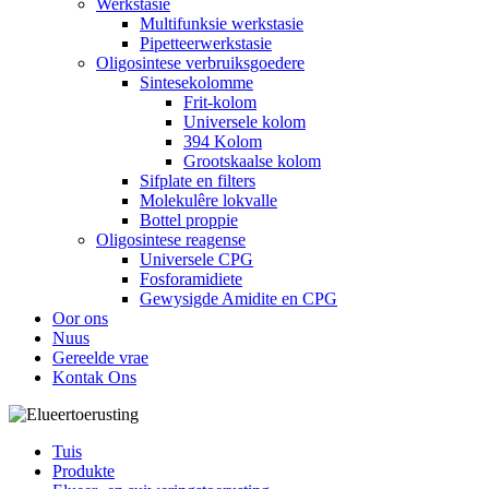
Werkstasie
Multifunksie werkstasie
Pipetteerwerkstasie
Oligosintese verbruiksgoedere
Sintesekolomme
Frit-kolom
Universele kolom
394 Kolom
Grootskaalse kolom
Sifplate en filters
Molekulêre lokvalle
Bottel proppie
Oligosintese reagense
Universele CPG
Fosforamidiete
Gewysigde Amidite en CPG
Oor ons
Nuus
Gereelde vrae
Kontak Ons
Tuis
Produkte