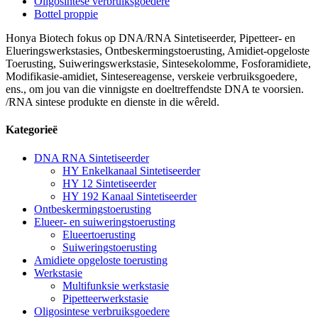
Oligosintese verbruiksgoedere
Bottel proppie
Honya Biotech fokus op DNA/RNA Sintetiseerder, Pipetteer- en
Elueringswerkstasies, Ontbeskermingstoerusting, Amidiet-opgeloste
Toerusting, Suiweringswerkstasie, Sintesekolomme, Fosforamidiete,
Modifikasie-amidiet, Sintesereagense, verskeie verbruiksgoedere,
ens., om jou van die vinnigste en doeltreffendste DNA te voorsien.
/RNA sintese produkte en dienste in die wêreld.
Kategorieë
DNA RNA Sintetiseerder
HY Enkelkanaal Sintetiseerder
HY 12 Sintetiseerder
HY 192 Kanaal Sintetiseerder
Ontbeskermingstoerusting
Elueer- en suiweringstoerusting
Elueertoerusting
Suiweringstoerusting
Amidiete opgeloste toerusting
Werkstasie
Multifunksie werkstasie
Pipetteerwerkstasie
Oligosintese verbruiksgoedere