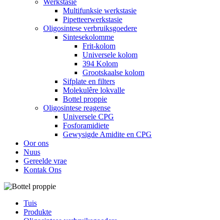
Werkstasie
Multifunksie werkstasie
Pipetteerwerkstasie
Oligosintese verbruiksgoedere
Sintesekolomme
Frit-kolom
Universele kolom
394 Kolom
Grootskaalse kolom
Sifplate en filters
Molekulêre lokvalle
Bottel proppie
Oligosintese reagense
Universele CPG
Fosforamidiete
Gewysigde Amidite en CPG
Oor ons
Nuus
Gereelde vrae
Kontak Ons
Tuis
Produkte