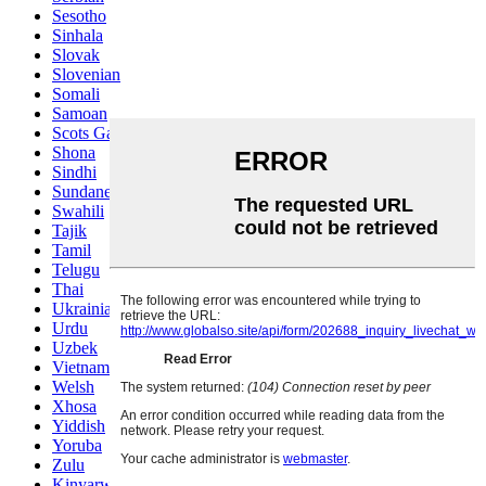
Sesotho
Sinhala
Slovak
Slovenian
Somali
Samoan
Scots Gaelic
Shona
Sindhi
Sundanese
Swahili
Tajik
Tamil
Telugu
Thai
Ukrainian
Urdu
Uzbek
Vietnamese
Welsh
Xhosa
Yiddish
Yoruba
Zulu
Kinyarwanda