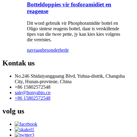
Botteldoppies vir fosforamidiet en
reagense
Dit word gebruik vir Phosphoramidite bottel en
Oligo sintese reagens bottel, daar is verskillende
tipes van die twee pette, jy kan kies kies volgens
die vereistes.
navraag
besonderhede
Kontak
us
No.246 Shidaiyangguang Blvd, Yuhua-distrik, Changsha
City, Hunan-provinsie, China
+86 15802572548
sale@honyabio.cn
+86 15802572548
volg
us