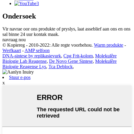
Ondersoek
Vir navrae oor ons produkte of pryslys, laat asseblief aan ons en ons
sal binne 24 uur kontak maak.
navraag nou
© Kopiereg - 2010-2022: Alle regte voorbehou.
Warm produkte
-
Werfkaart
-
AMP selfoon
DNA-sintese by replikasievurk
,
Cpg Frit-kolom
,
Molekulêre
Biologie Lab Reagense
,
De Novo Gene Sintese
,
Molekulêre
Biologie Reagense Lys
,
Tca Deblock
,
Stuur e-pos
x