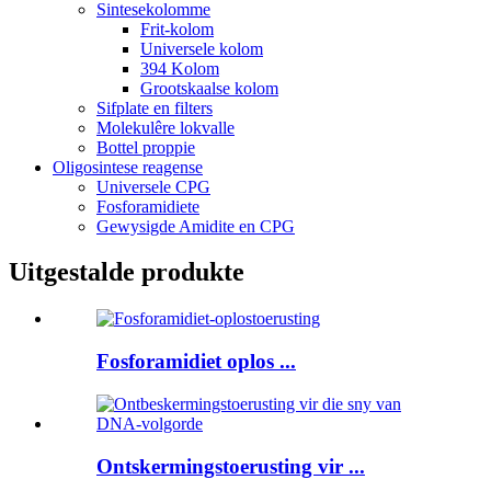
Sintesekolomme
Frit-kolom
Universele kolom
394 Kolom
Grootskaalse kolom
Sifplate en filters
Molekulêre lokvalle
Bottel proppie
Oligosintese reagense
Universele CPG
Fosforamidiete
Gewysigde Amidite en CPG
Uitgestalde produkte
Fosforamidiet oplos ...
Ontskermingstoerusting vir ...