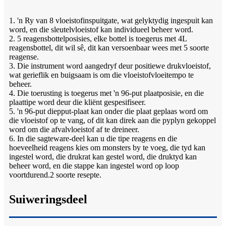
1. 'n Ry van 8 vloeistofinspuitgate, wat gelyktydig ingespuit kan
word, en die sleutelvloeistof kan individueel beheer word.
2. 5 reagensbottelposisies, elke bottel is toegerus met 4L
reagensbottel, dit wil sê, dit kan versoenbaar wees met 5 soorte
reagense.
3. Die instrument word aangedryf deur positiewe drukvloeistof,
wat gerieflik en buigsaam is om die vloeistofvloeitempo te
beheer.
4. Die toerusting is toegerus met 'n 96-put plaatposisie, en die
plaattipe word deur die kliënt gespesifiseer.
5. 'n 96-put diepput-plaat kan onder die plaat geplaas word om
die vloeistof op te vang, of dit kan direk aan die pyplyn gekoppel
word om die afvalvloeistof af te dreineer.
6. In die sagteware-deel kan u die tipe reagens en die
hoeveelheid reagens kies om monsters by te voeg, die tyd kan
ingestel word, die drukrat kan gestel word, die druktyd kan
beheer word, en die stappe kan ingestel word op loop
voortdurend.2 soorte resepte.
Suiweringsdeel