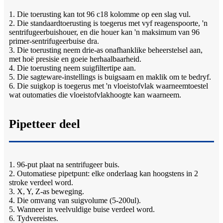
1. Die toerusting kan tot 96 c18 kolomme op een slag vul.
2. Die standaardtoerusting is toegerus met vyf reagenspoorte, 'n
sentrifugeerbuishouer, en die houer kan 'n maksimum van 96
primer-sentrifugeerbuise dra.
3. Die toerusting neem drie-as onafhanklike beheerstelsel aan,
met hoë presisie en goeie herhaalbaarheid.
4. Die toerusting neem suigfiltertipe aan.
5. Die sagteware-instellings is buigsaam en maklik om te bedryf.
6. Die suigkop is toegerus met 'n vloeistofvlak waarneemtoestel
wat outomaties die vloeistofvlakhoogte kan waarneem.
Pipetteer deel
1. 96-put plaat na sentrifugeer buis.
2. Outomatiese pipetpunt: elke onderlaag kan hoogstens in 2
stroke verdeel word.
3. X, Y, Z-as beweging.
4. Die omvang van suigvolume (5-200ul).
5. Wanneer in veelvuldige buise verdeel word.
6. Tydvereistes.