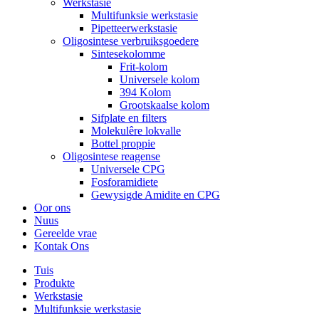
Werkstasie
Multifunksie werkstasie
Pipetteerwerkstasie
Oligosintese verbruiksgoedere
Sintesekolomme
Frit-kolom
Universele kolom
394 Kolom
Grootskaalse kolom
Sifplate en filters
Molekulêre lokvalle
Bottel proppie
Oligosintese reagense
Universele CPG
Fosforamidiete
Gewysigde Amidite en CPG
Oor ons
Nuus
Gereelde vrae
Kontak Ons
Tuis
Produkte
Werkstasie
Multifunksie werkstasie