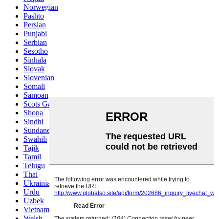
Norwegian
Pashto
Persian
Punjabi
Serbian
Sesotho
Sinhala
Slovak
Slovenian
Somali
Samoan
Scots Gaelic
Shona
Sindhi
Sundanese
Swahili
Tajik
Tamil
Telugu
Thai
Ukrainian
Urdu
Uzbek
Vietnamese
Welsh