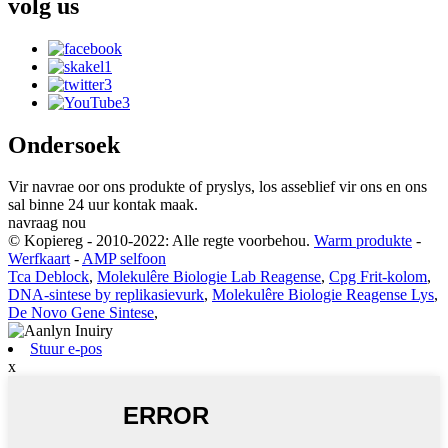
volg
us
Ondersoek
Vir navrae oor ons produkte of pryslys, los asseblief vir ons en ons
sal binne 24 uur kontak maak.
navraag nou
© Kopiereg - 2010-2022: Alle regte voorbehou.
Warm produkte
-
Werfkaart
-
AMP selfoon
Tca Deblock
,
Molekulêre Biologie Lab Reagense
,
Cpg Frit-kolom
,
DNA-sintese by replikasievurk
,
Molekulêre Biologie Reagense Lys
,
De Novo Gene Sintese
,
Stuur e-pos
x