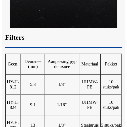
Filters
Deursnee
Aanpassing pyp
Geen.
Materiaal
Pakket
(mm)
deursnee
HY-H-
UHMW-
10
5.8
1/8"
812
PE
stuks/pak
HY-H-
UHMW-
10
9.1
1/16"
824
PE
stuks/pak
HY-H-
13
1/8"
Staalgruis
5 stuks/pak