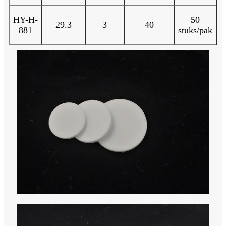
HY-H-
50
29.3
3
40
881
stuks/pak