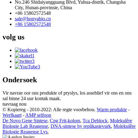
No.246 Shidaiyangguang Blvd, Yuhua-distrik, Changsha
City, Hunan-provinsie, China
+86 15802572548
sale@honyabio.cn
+86 15802572548
volg
us
Ondersoek
Vir navrae oor ons produkte of pryslys, los asseblief vir ons en ons
sal binne 24 uur kontak maak.
navraag nou
© Kopiereg - 2010-2022: Alle regte voorbehou.
Warm produkte
-
Werfkaart
-
AMP selfoon
De Novo Gene Sintese
,
Cpg Frit-kolom
,
Tca Deblock
,
Molekulêre
Biologie Lab Reagense
,
DNA-sintese by replikasievurk
,
Molekulêre
Biologie Reagense Lys
,