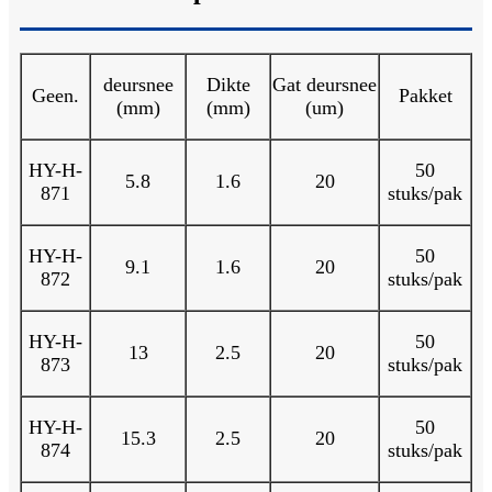
deursnee
Dikte
Gat deursnee
Geen.
Pakket
(mm)
(mm)
(um)
HY-H-
50
5.8
1.6
20
871
stuks/pak
HY-H-
50
9.1
1.6
20
872
stuks/pak
HY-H-
50
13
2.5
20
873
stuks/pak
HY-H-
50
15.3
2.5
20
874
stuks/pak