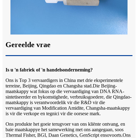
Gereelde vrae
Is u 'n fabriek of 'n handelsonderneming?
Ons is Top 3 vervaardigers in China met drie eksperimentele
terreine, Beijing, Qingdao en Changsha stad.Die Beijing-
maatskappy wat fokus op die vervaardiging van DNA RNA-
sintetiseerder en bykomstighede, verbruiksgoedere, die Qingdao-
maatskappy is verantwoordelik vir die R&D vir die
vervaardiging van Modification Amidite, Changsha-maatskappy
is vir die verkope en tegnici vir die oorsese mark.
Ons produkte het goeie terugvoer van ons kliënte ontvang, en
baie maatskappye het samewerking met ons aangegaan, soos
Thermal Fisher, BGI, Daan Genetics, GenScript ensovoorts.Ons