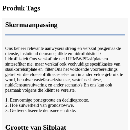
Produk Tags
Skermaanpassing
Ons beheer relevante aanwysers streng en verskaf pasgemaakte
dienste, insluitend deursnee, dikte en hidrofobisiteit /
hidrofilisiteit.Ons verskaf nie net UHMW-PE-sifplate en
sintesefilter nie, maar verskaf ook veelvuldige spesifikasies van
staalkorrelsifplate en -filter.Ons het voldoende voorbereidings
getref vir die vloeistoffiltrasiestelsel om in ander velde gebruik te
word, behalwe vastefase-ekstraksie, vastefasesintese,
nukleïensuursuiwering en ander scenario's.En ons kan ook
pasmaak volgens die kliënt se vereiste.
1. Eenvormige poriegrootte en deeltjiegrootte.
2. Hoë suiwerheid van grondstowwe.
3. Gediversifiseerde deursnee en dikte.
Grootte van Sifplaat