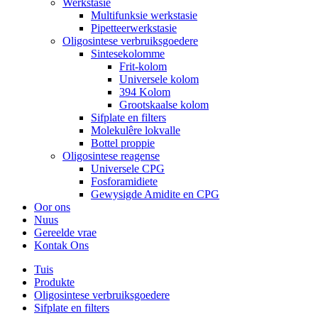
Werkstasie
Multifunksie werkstasie
Pipetteerwerkstasie
Oligosintese verbruiksgoedere
Sintesekolomme
Frit-kolom
Universele kolom
394 Kolom
Grootskaalse kolom
Sifplate en filters
Molekulêre lokvalle
Bottel proppie
Oligosintese reagense
Universele CPG
Fosforamidiete
Gewysigde Amidite en CPG
Oor ons
Nuus
Gereelde vrae
Kontak Ons
Tuis
Produkte
Oligosintese verbruiksgoedere
Sifplate en filters