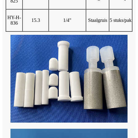
825
HY-H-
15.3
1/4"
Staalgruis
5 stuks/pak
836