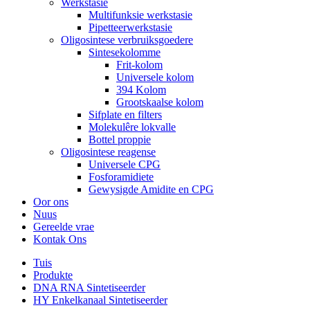
Werkstasie
Multifunksie werkstasie
Pipetteerwerkstasie
Oligosintese verbruiksgoedere
Sintesekolomme
Frit-kolom
Universele kolom
394 Kolom
Grootskaalse kolom
Sifplate en filters
Molekulêre lokvalle
Bottel proppie
Oligosintese reagense
Universele CPG
Fosforamidiete
Gewysigde Amidite en CPG
Oor ons
Nuus
Gereelde vrae
Kontak Ons
Tuis
Produkte
DNA RNA Sintetiseerder
HY Enkelkanaal Sintetiseerder