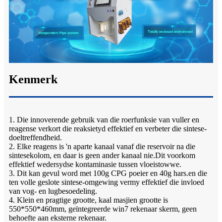
Kenmerk
1. Die innoverende gebruik van die roerfunksie van vuller en
reagense verkort die reaksietyd effektief en verbeter die sintese-
doeltreffendheid.
2. Elke reagens is 'n aparte kanaal vanaf die reservoir na die
sintesekolom, en daar is geen ander kanaal nie.Dit voorkom
effektief wedersydse kontaminasie tussen vloeistowwe.
3. Dit kan gevul word met 100g CPG poeier en 40g hars.en die
ten volle geslote sintese-omgewing vermy effektief die invloed
van vog- en lugbesoedeling.
4. Klein en pragtige grootte, kaal masjien grootte is
550*550*460mm, geïntegreerde win7 rekenaar skerm, geen
behoefte aan eksterne rekenaar.