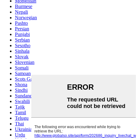
Mongolian
Burmese
Nepali
Norwegian
Pashto
Persian
Punjabi
Serbian
Sesotho
Sinhala
Slovak
Slovenian
Somali
Samoan
Scots Gaelic
Shona
Sindhi
Sundanese
Swahili
Tajik
Tamil
Telugu
Thai
Ukrainian
Urdu