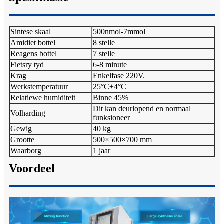
Sintese skaal
500nmol-7mmol
Amidiet bottel
8 stelle
Reagens bottel
7 stelle
Fietsry tyd
6-8 minute
Krag
Enkelfase 220V.
Werkstemperatuur
25°C±4°C
Relatiewe humiditeit
Binne 45%
Dit kan deurlopend en normaal
Volharding
funksioneer
Gewig
40 kg
Grootte
500×500×700 mm
Waarborg
1 jaar
Voordeel