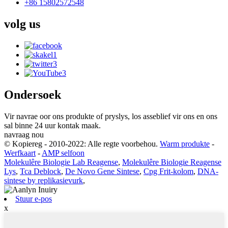
+86 15802572548
volg
us
Ondersoek
Vir navrae oor ons produkte of pryslys, los asseblief vir ons en ons
sal binne 24 uur kontak maak.
navraag nou
© Kopiereg - 2010-2022: Alle regte voorbehou.
Warm produkte
-
Werfkaart
-
AMP selfoon
Molekulêre Biologie Lab Reagense
,
Molekulêre Biologie Reagense
Lys
,
Tca Deblock
,
De Novo Gene Sintese
,
Cpg Frit-kolom
,
DNA-
sintese by replikasievurk
,
Stuur e-pos
x