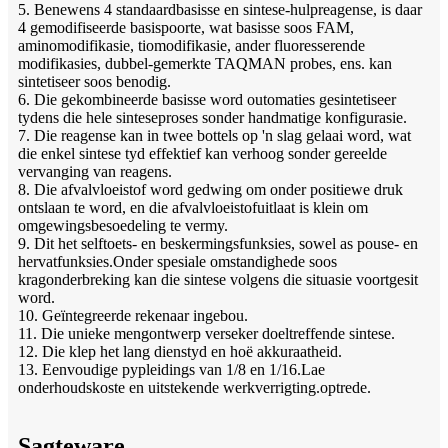
5. Benewens 4 standaardbasisse en sintese-hulpreagense, is daar
4 gemodifiseerde basispoorte, wat basisse soos FAM,
aminomodifikasie, tiomodifikasie, ander fluoresserende
modifikasies, dubbel-gemerkte TAQMAN probes, ens. kan
sintetiseer soos benodig.
6. Die gekombineerde basisse word outomaties gesintetiseer
tydens die hele sinteseproses sonder handmatige konfigurasie.
7. Die reagense kan in twee bottels op 'n slag gelaai word, wat
die enkel sintese tyd effektief kan verhoog sonder gereelde
vervanging van reagens.
8. Die afvalvloeistof word gedwing om onder positiewe druk
ontslaan te word, en die afvalvloeistofuitlaat is klein om
omgewingsbesoedeling te vermy.
9. Dit het selftoets- en beskermingsfunksies, sowel as pouse- en
hervatfunksies.Onder spesiale omstandighede soos
kragonderbreking kan die sintese volgens die situasie voortgesit
word.
10. Geïntegreerde rekenaar ingebou.
11. Die unieke mengontwerp verseker doeltreffende sintese.
12. Die klep het lang dienstyd en hoë akkuraatheid.
13. Eenvoudige pypleidings van 1/8 en 1/16.Lae
onderhoudskoste en uitstekende werkverrigting.optrede.
Sagteware