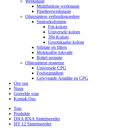
Werkstasie
Multifunksie werkstasie
Pipetteerwerkstasie
Oligosintese verbruiksgoedere
Sintesekolomme
Frit-kolom
Universele kolom
394 Kolom
Grootskaalse kolom
Sifplate en filters
Molekulêre lokvalle
Bottel proppie
Oligosintese reagense
Universele CPG
Fosforamidiete
Gewysigde Amidite en CPG
Oor ons
Nuus
Gereelde vrae
Kontak Ons
Tuis
Produkte
DNA RNA Sintetiseerder
HY 12 Sintetiseerder