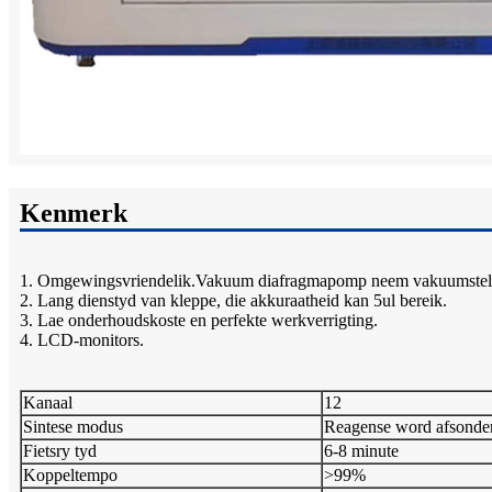
Kenmerk
1. Omgewingsvriendelik.Vakuum diafragmapomp neem vakuumstelse
2. Lang dienstyd van kleppe, die akkuraatheid kan 5ul bereik.
3. Lae onderhoudskoste en perfekte werkverrigting.
4. LCD-monitors.
Kanaal
12
Sintese modus
Reagense word afsonder
Fietsry tyd
6-8 minute
Koppeltempo
>99%