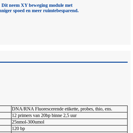
Dit neem XY beweging module met
nniger spoed en meer ruimtebesparend.
DNA/RNA Fluorescerende etikette, probes, thio, ens.
12 primers van 20bp binne 2,5 uur
25nmol-300umol
120 bp