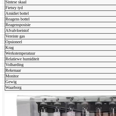
Sintese skaal
Fietsry tyd
Amidiet bottel
Reagens bottel
Reagensposisie
Afvalvloeistof
Vereiste gas
Opsioneel
Krag
Werkstemperatuur
Relatiewe humiditeit
Volharding
Rekenaar
Monitor
Gewig
Waarborg