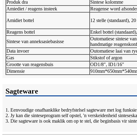
Produk dra
Sintese kolomme
Amiediet / reagens insteek
Reagense word afsonder
Amidiet bottel
12 stelle (standaard), 2
Reagens bottel
Enkel bottel (standaard),
Outomatiese sintese va
Sintese van anneksasiebasisse
handmatige reagenskonf
Data invoer
Outomatiese laai van rye
Gas
Stikstof of argon
Grootte van reagensbuis
OD1/8", ID1/16"
Dimensie
910mm*650mm*540m
Sagteware
1. Eenvoudige onafhanklike bedryfstelsel sagteware met log funksie
2. Jy kan die sinteseprogram self opstel, 'n verskeidenheid sintesesk
3. Die sagteware is ook maklik om op te stel, die beginbasis vir sin