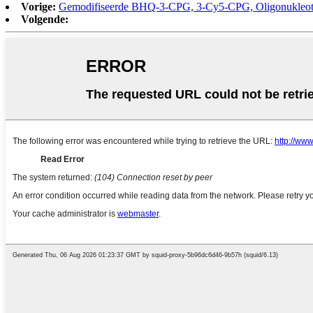
Vorige:
Gemodifiseerde BHQ-3-CPG, 3-Cy5-CPG, Oligonukleoti
Volgende: