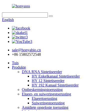
English
sale@honyabio.cn
+86 15802572548
Tuis
Produkte
DNA RNA Sintetiseerder
HY Enkelkanaal Sintetiseerder
HY 12 Sintetiseerder
HY 192 Kanaal Sintetiseerder
Ontbeskermingstoerusting
Elueer- en suiweringstoerusting
Elueertoerusting
Suiweringstoerusting
Amidiete opgeloste toerusting