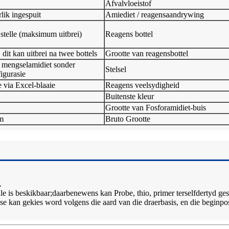
Afvalvloeistof
lik ingespuit
Amiediet / reagensaandrywing
0 stelle (maksimum uitbrei)
Reagens bottel
 dit kan uitbrei na twee bottels
Grootte van reagensbottel
n mengselamidiet sonder
Stelsel
igurasie
 via Excel-blaaie
Reagens veelsydigheid
Buitenste kleur
Grootte van Fosforamidiet-buis
m
Bruto Grootte
.
ale is beskikbaar;daarbenewens kan Probe, thio, primer terselfdertyd ges
tese kan gekies word volgens die aard van die draerbasis, en die beginpo