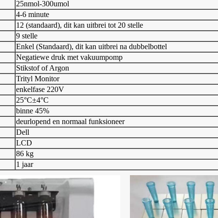
25nmol-300umol
4-6 minute
12 (standaard), dit kan uitbrei tot 20 stelle
9 stelle
Enkel (Standaard), dit kan uitbrei na dubbelbottel
Negatiewe druk met vakuumpomp
Stikstof of Argon
Trityl Monitor
enkelfase 220V
25°C±4°C
binne 45%
deurlopend en normaal funksioneer
Dell
LCD
86 kg
1 jaar