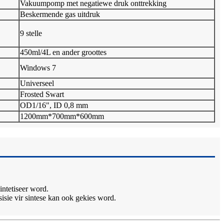
Vakuumpomp met negatiewe druk onttrekking
Beskermende gas uitdruk
9 stelle
450ml/4L en ander groottes
Windows 7
Universeel
Frosted Swart
OD1/16", ID 0,8 mm
1200mm*700mm*600mm
intetiseer word.
sisie vir sintese kan ook gekies word.