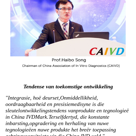
Tendense van toekomstige ontwikkeling
"Integrasie, hoë deurset,
Onmiddellikheid,
oordraagbaarheid en presisie
medisyne is die
sleutelontwikkelingstendens van
produkte en tegnologieë
in China IVD
Mark.
Terselfdertyd, die konstante
inbarsting,
opgradering en herhaling van nuwe
tegnologieë
en nuwe produkte het breër toepassing