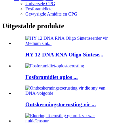
Universele CPG
Fosforamidiete
Gewysigde Amidite en CPG
Uitgestalde produkte
HY 12 DNA RNA Oligo Sintese...
Fosforamidiet oplos ...
Ontskermingstoerusting vir ...