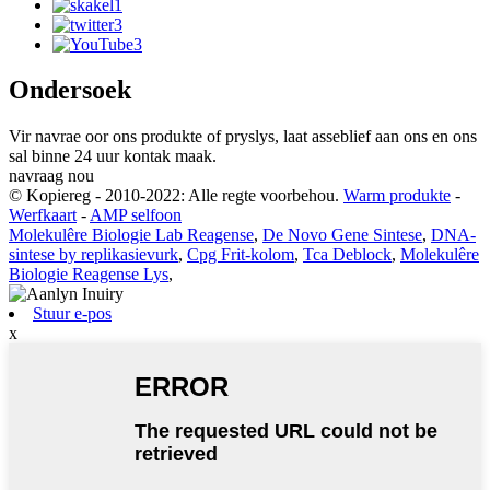
Ondersoek
Vir navrae oor ons produkte of pryslys, laat asseblief aan ons en ons
sal binne 24 uur kontak maak.
navraag nou
© Kopiereg - 2010-2022: Alle regte voorbehou.
Warm produkte
-
Werfkaart
-
AMP selfoon
Molekulêre Biologie Lab Reagense
,
De Novo Gene Sintese
,
DNA-
sintese by replikasievurk
,
Cpg Frit-kolom
,
Tca Deblock
,
Molekulêre
Biologie Reagense Lys
,
Stuur e-pos
x