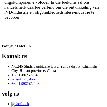
oligokomponente voldoen.In die toekoms sal ons
handelsmerk daartoe verbind om die ontwikkeling van
IVD-industrie en oligonukleotiedsintese-industrie te
bevorder.
Postyd: 29 Mei 2023
Kontak
us
No.246 Shidaiyangguang Blvd, Yuhua-distrik, Changsha
City, Hunan-provinsie, China
+86 15802572548
sale@honyabio.cn
+86 15802572548
volg
us