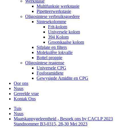
Werkstasie
Multifunksie werkstasie
Pipetteerwerkstasie
Oligosintese verbruiksgoedere
Sintesekolomme
Frit-kolom
Universele kolom
394 Kolom
Grootskaalse kolom
Sifplate en filters
Molekulêre lokvalle
Bottel proppie
Oligosintese reagense
Universele CPG
Fosforamidiete
Gewysigde Amidite en CPG
Oor ons
Nuus
Gereelde vrae
Kontak Ons
Tuis
Nuus
Maatskappygeleentheid - Besoek ons ​​by CACLP 2023
Standnommer B3-0315, 28-30 Mei 2023