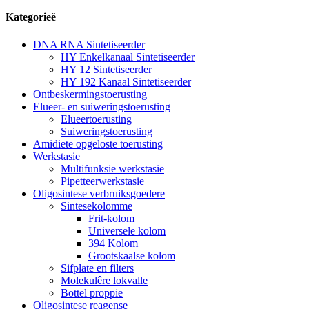
Kategorieë
DNA RNA Sintetiseerder
HY Enkelkanaal Sintetiseerder
HY 12 Sintetiseerder
HY 192 Kanaal Sintetiseerder
Ontbeskermingstoerusting
Elueer- en suiweringstoerusting
Elueertoerusting
Suiweringstoerusting
Amidiete opgeloste toerusting
Werkstasie
Multifunksie werkstasie
Pipetteerwerkstasie
Oligosintese verbruiksgoedere
Sintesekolomme
Frit-kolom
Universele kolom
394 Kolom
Grootskaalse kolom
Sifplate en filters
Molekulêre lokvalle
Bottel proppie
Oligosintese reagense