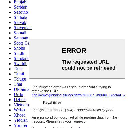
Punjabi
Serbian
Sesotho
Sinhala
Slovak
Slovenian
Somali
Samoan
Scots Gaelic
Shona
Sindhi
Sundanese
Swahili
Tajik
Tamil
Telugu
Thai
Ukrainian
Urdu
Uzbek
Vietnamese
Welsh
Xhosa
Yiddish
Yoruba