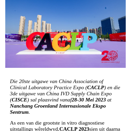
Die 20ste uitgawe van China Association of
Clinical Laboratory Practice Expo (
CACLP
) en die
3de uitgawe van China IVD Supply Chain Expo
(
CISCE
) sal plaasvind vanaf
28-30 Mei 2023
at
Nanchang Groenland Internasionale Ekspo
Sentrum
.
As een van die grootste in vitro diagnostiese
uitstallings wêreldwyd,
CACLP 2023
sien uit daarna