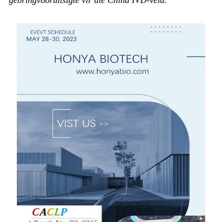
gebring
vooruitsigte vir die China IVD-veld."